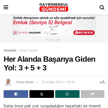
REKLAM
Anasayfa
Köşe Yazıları
Her Alanda Başarıya Giden
Yol: 3 + 5 + 3
A
-
Kaan Aklar
23 Aralık 2023 - 19:15
A
Daha önce pek çok vurguladığım hayattaki en önemli