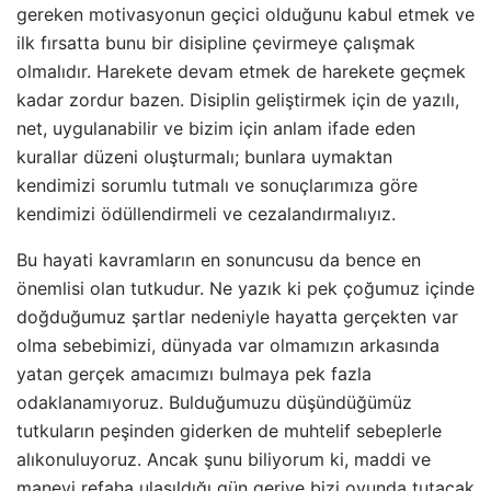
gereken motivasyonun geçici olduğunu kabul etmek ve
ilk fırsatta bunu bir disipline çevirmeye çalışmak
olmalıdır. Harekete devam etmek de harekete geçmek
kadar zordur bazen. Disiplin geliştirmek için de yazılı,
net, uygulanabilir ve bizim için anlam ifade eden
kurallar düzeni oluşturmalı; bunlara uymaktan
kendimizi sorumlu tutmalı ve sonuçlarımıza göre
kendimizi ödüllendirmeli ve cezalandırmalıyız.
Bu hayati kavramların en sonuncusu da bence en
önemlisi olan tutkudur. Ne yazık ki pek çoğumuz içinde
doğduğumuz şartlar nedeniyle hayatta gerçekten var
olma sebebimizi, dünyada var olmamızın arkasında
yatan gerçek amacımızı bulmaya pek fazla
odaklanamıyoruz. Bulduğumuzu düşündüğümüz
tutkuların peşinden giderken de muhtelif sebeplerle
alıkonuluyoruz. Ancak şunu biliyorum ki, maddi ve
manevi refaha ulaşıldığı gün geriye bizi oyunda tutacak