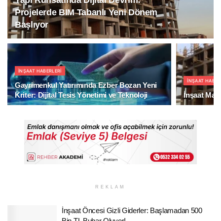
Projelerde BIM Tabanlı Yeni Dönem
Başlıyor
İNŞAAT HABERLERI
İNŞAAT HABER
Gayrimenkul Yatırımında Ezber Bozan Yeni
Kriter: Dijital Tesis Yönetimi ve Teknoloji
İnşaat Mali
REKLAM
İnşaat Öncesi Gizli Giderler: Başlamadan 500
Bin TL Buhar Oluyor!