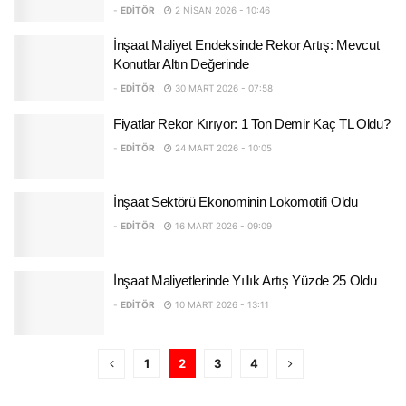
-
EDITÖR
2 NISAN 2026 - 10:46
İnşaat Maliyet Endeksinde Rekor Artış: Mevcut
Konutlar Altın Değerinde
-
EDITÖR
30 MART 2026 - 07:58
Fiyatlar Rekor Kırıyor: 1 Ton Demir Kaç TL Oldu?
-
EDITÖR
24 MART 2026 - 10:05
İnşaat Sektörü Ekonominin Lokomotifi Oldu
-
EDITÖR
16 MART 2026 - 09:09
İnşaat Maliyetlerinde Yıllık Artış Yüzde 25 Oldu
-
EDITÖR
10 MART 2026 - 13:11
1
2
3
4