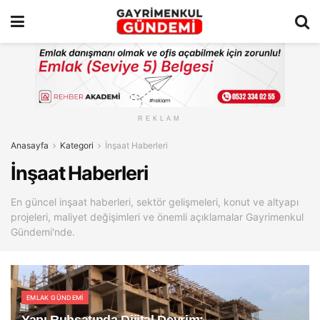
REKLAM
Anasayfa
Kategori
İnşaat Haberleri
İnşaat Haberleri
En güncel inşaat haberleri, sektör gelişmeleri, konut ve altyapı
projeleri, maliyet değişimleri ve önemli açıklamalar Gayrimenkul
Gündemi'nde.
EMLAK GÜNDEMI
Yapı Ruhsatında Dijital Devrim: