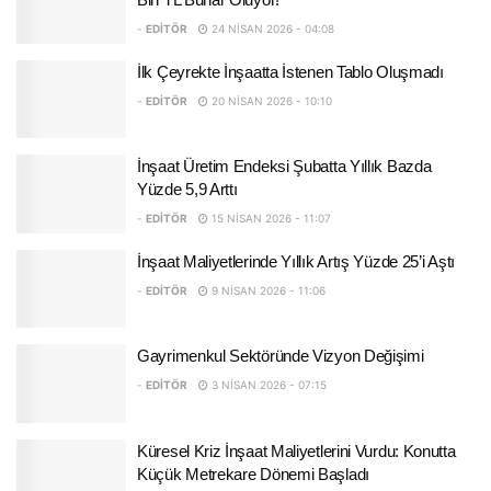
-
EDITÖR
24 NISAN 2026 - 04:08
İlk Çeyrekte İnşaatta İstenen Tablo Oluşmadı
-
EDITÖR
20 NISAN 2026 - 10:10
İnşaat Üretim Endeksi Şubatta Yıllık Bazda
Yüzde 5,9 Arttı
-
EDITÖR
15 NISAN 2026 - 11:07
İnşaat Maliyetlerinde Yıllık Artış Yüzde 25’i Aştı
-
EDITÖR
9 NISAN 2026 - 11:06
Gayrimenkul Sektöründe Vizyon Değişimi
-
EDITÖR
3 NISAN 2026 - 07:15
Küresel Kriz İnşaat Maliyetlerini Vurdu: Konutta
Küçük Metrekare Dönemi Başladı