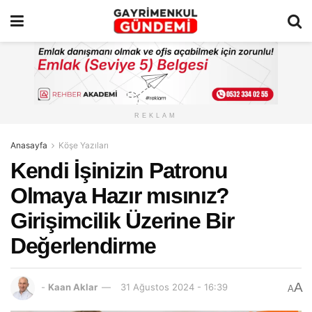
REKLAM
Anasayfa
Köşe Yazıları
Kendi İşinizin Patronu
Olmaya Hazır mısınız?
Girişimcilik Üzerine Bir
Değerlendirme
A
-
Kaan Aklar
31 Ağustos 2024 - 16:39
A