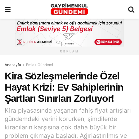
REKLAM
Anasayfa
Emlak Gündemi
Kira Sözleşmelerinde Özel
Hayat Krizi: Ev Sahiplerinin
Şartları Sınırları Zorluyor!
Kira piyasasında yaşanan fahiş fiyat artışları
gündemdeki yerini korurken, şimdilerde
kiracıların karşısına çok daha büyük bir
problem çıkmaya başladı: Ağırlaştırılmış ve