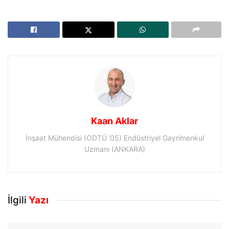
Kaan Aklar
İnşaat Mühendisi (ODTÜ ’05) Endüstriyel Gayrimenkul
Uzmanı (ANKARA)
İlgili
Yazı