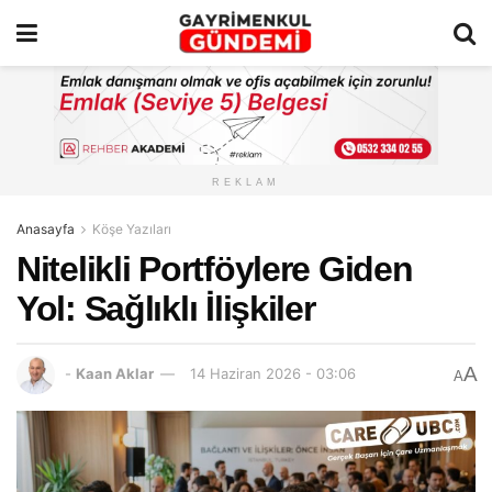
REKLAM
Anasayfa
Köşe Yazıları
Nitelikli Portföylere Giden
Yol: Sağlıklı İlişkiler
A
-
Kaan Aklar
14 Haziran 2026 - 03:06
A