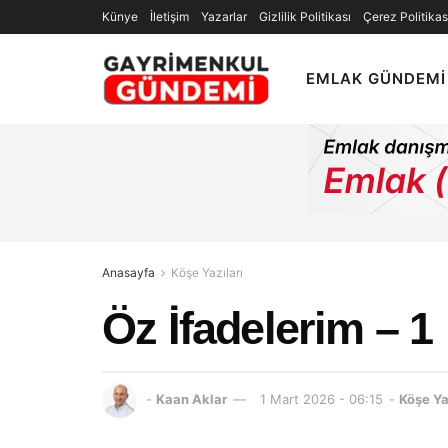
Künye
İletişim
Yazarlar
Gizlilik Politikası
Çerez Politikas
EMLAK GÜNDEMI
Anasayfa
Köşe Yazıları
Öz İfadelerim – 1
-
Kaan Aklar
1 Mart 2026 - 06:15
-
Köşe Ya