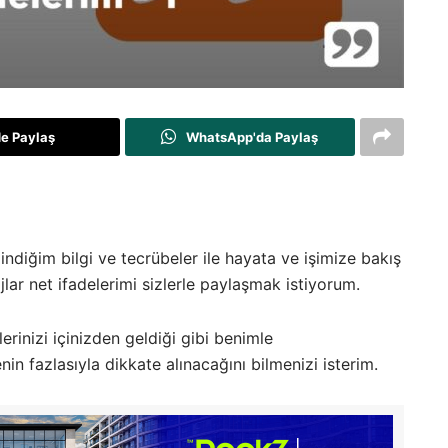
de Paylaş
WhatsApp'da Paylaş
indiğim bilgi ve tecrübeler ile hayata ve işimize bakış
lar net ifadelerimi sizlerle paylaşmak istiyorum.
ilerinizi içinizden geldiği gibi benimle
enin fazlasıyla dikkate alınacağını bilmenizi isterim.