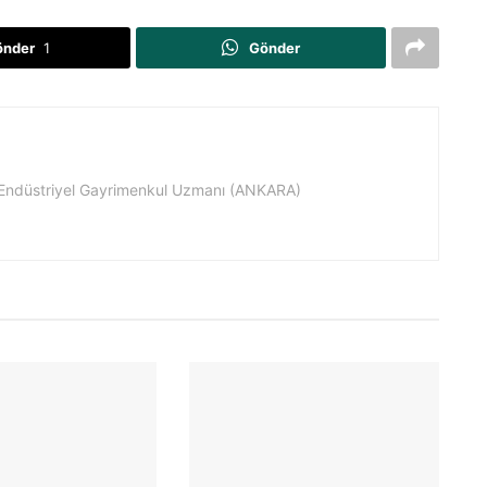
önder
1
Gönder
 Endüstriyel Gayrimenkul Uzmanı (ANKARA)