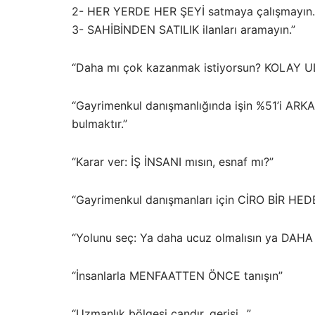
2- HER YERDE HER ŞEYİ satmaya çalışmayın.
3- SAHİBİNDEN SATILIK ilanları aramayın.”
“Daha mı çok kazanmak istiyorsun? KOLAY U
“Gayrimenkul danışmanlığında işin %51’i 
bulmaktır.”
“Karar ver: İŞ İNSANI mısın, esnaf mı?”
“Gayrimenkul danışmanları için CİRO BİR HED
“Yolunu seç: Ya daha ucuz olmalısın ya DAHA
“İnsanlarla MENFAATTEN ÖNCE tanışın”
“Uzmanlık bölgesi candır, gerisi…”