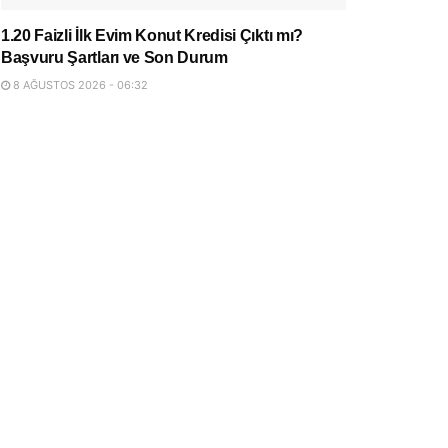
1.20 Faizli İlk Evim Konut Kredisi Çıktı mı?
Başvuru Şartları ve Son Durum
8 AĞUSTOS 2026 - 06:32