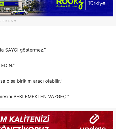
REKLAM
zla SAYGI göstermez.”
 EDİN.”
olsa birikim aracı olabilir.”
 gelmesini BEKLEMEKTEN VAZGEÇ.”