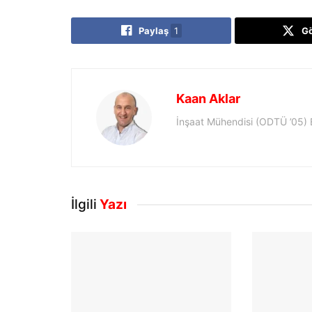
Paylaş
1
G
Kaan Aklar
İnşaat Mühendisi (ODTÜ ’05)
İlgili
Yazı