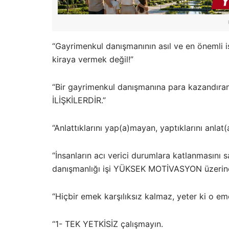
“Gayrimenkul danışmanının asıl ve en öneml
kiraya vermek değil!”
“Bir gayrimenkul danışmanına para kazandıra
İLİŞKİLERDİR.”
“Anlattıklarını yap(a)mayan, yaptıklarını anl
“İnsanların acı verici durumlara katlanması
danışmanlığı işi YÜKSEK MOTİVASYON üzerine
“Hiçbir emek karşılıksız kalmaz, yeter ki o em
“1- TEK YETKİSİZ çalışmayın.