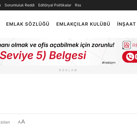
ı
Sorumluluk Reddi
Editöryal Politikalar
Rss
EMLAK SÖZLÜĞÜ
EMLAKÇILAR KULÜBÜ
İNŞAAT
REKLAM
A
zıları
A