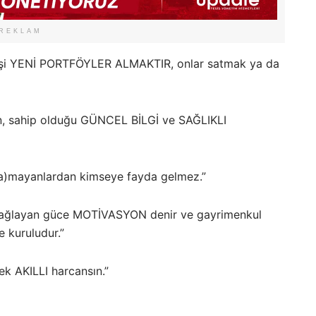
REKLAM
i işi YENİ PORTFÖYLER ALMAKTIR, onlar satmak ya da
n, sahip olduğu GÜNCEL BİLGİ ve SAĞLIKLI
at(a)mayanlardan kimseye fayda gelmez.”
nı sağlayan güce MOTİVASYON denir ve gayrimenkul
 kuruludur.”
ek AKILLI harcansın.”