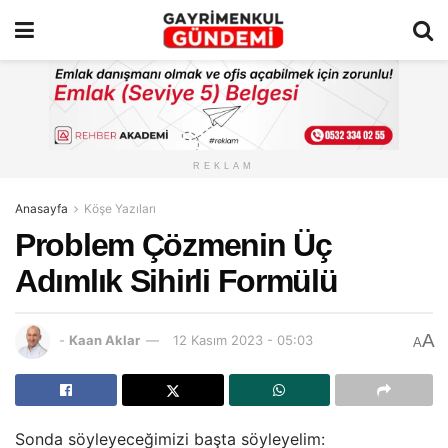
REKLAM
Anasayfa
Köşe Yazıları
Problem Çözmenin Üç
Adımlık Sihirli Formülü
A
-
Kaan Aklar
12 Kasım 2023 - 05:03
A
Sonda söyleyeceğimizi başta söyleyelim: