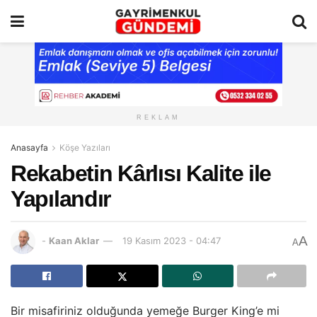
REKLAM
Anasayfa
Köşe Yazıları
Rekabetin Kârlısı Kalite ile
Yapılandır
A
-
Kaan Aklar
19 Kasım 2023 - 04:47
A
Bir misafiriniz olduğunda yemeğe Burger King’e mi