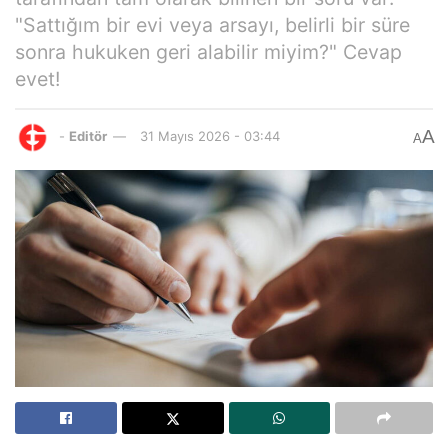
"Sattığım bir evi veya arsayı, belirli bir süre
sonra hukuken geri alabilir miyim?" Cevap
evet!
A
-
Editör
31 Mayıs 2026 - 03:44
A