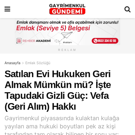
REKLAM
Anasayfa
Emlak Sözlüğü
Satılan Evi Hukuken Geri
Almak Mümkün mü? İşte
Tapudaki Gizli Güç: Vefa
(Geri Alım) Hakkı
Gayrimenkul piyasasında kulaktan kulağa
yayılan ama hukuki boyutları pek az kişi
tarafından tam olarak bilinen bir soru var: