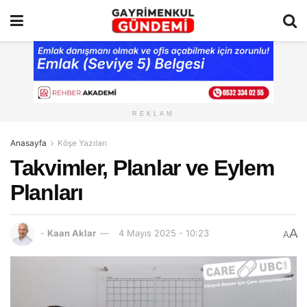
REKLAM
Anasayfa
Köşe Yazıları
Takvimler, Planlar ve Eylem
Planları
A
-
Kaan Aklar
4 Mayıs 2025 - 10:23
A