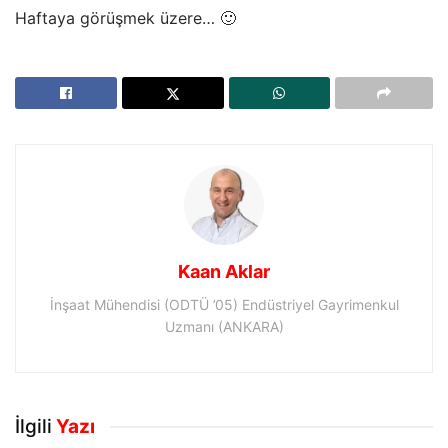
Haftaya görüşmek üzere… 🙂
Kaan Aklar
İnşaat Mühendisi (ODTÜ ’05) Endüstriyel Gayrimenkul
Uzmanı (ANKARA)
İlgili
Yazı