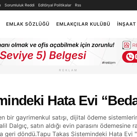
ı
Sorumluluk Reddi
Editöryal Politikalar
Rss
EMLAK SÖZLÜĞÜ
EMLAKÇILAR KULÜBÜ
İNŞAAT
REKLAM
mindeki Hata Evi “Beda
n bir gayrimenkul satışı, dijital ödeme sistemlerin
lil Dalgıç, satın aldığı evin parasını ödemesine 
ına geri döndü.Tapu Takas Sistemindeki Hata Evi 