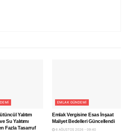
DEMI
EMLAK GÜNDEMI
ütüncül Yalıtım
Emlak Vergisine Esas İnşaat
ve Su Yalıtımı
Maliyet Bedelleri Güncellendi
n Fazla Tasarruf
6 AĞUSTOS 2026 - 09:40