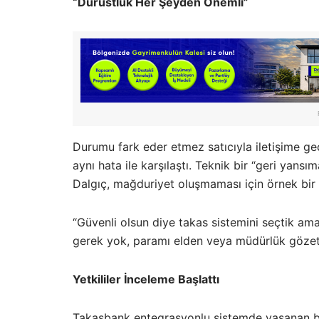
“Dürüstlük Her Şeyden Önemli”
Durumu fark eder etmez satıcıyla iletişime ge
aynı hata ile karşılaştı. Teknik bir “geri yans
Dalgıç, mağduriyet oluşmaması için örnek bir d
“Güvenli olsun diye takas sistemini seçtik am
gerek yok, paramı elden veya müdürlük gözet
Yetkililer İnceleme Başlattı
Takasbank entegrasyonlu sistemde yaşanan bu a