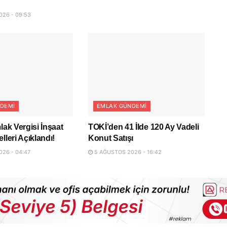
26 - 09:53
DEMI
EMLAK GÜNDEMI
lak Vergisi İnşaat
TOKİ’den 41 İlde 120 Ay Vadeli
lleri Açıklandı!
Konut Satışı
26 - 04:47
5 AĞUSTOS 2026 - 16:42