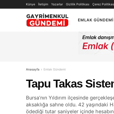
Künye
İletişim
Yazarlar
Gizlilik Politikası
Çerez Politikas
EMLAK GÜNDEMI
Anasayfa
Emlak Gündemi
Tapu Takas Siste
Bursa’nın Yıldırım ilçesinde gerçekleşe
aksaklığa sahne oldu. 42 yaşındaki Ha
ödediği tutar saniyeler içinde hesab