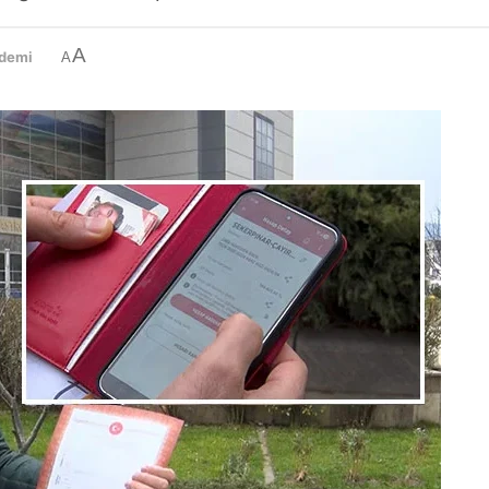
A
demi
A