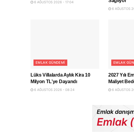
Sağlıyor
6 AĞUSTOS 2026 - 17:04
6 AĞUSTOS 20
EMLAK GÜNDEMI
EMLAK GÜN
Lüks Villalarda Aylık Kira 10
2027 Yılı Em
Milyon TL’ye Dayandı
Maliyet Bede
6 AĞUSTOS 2026 - 08:24
6 AĞUSTOS 20