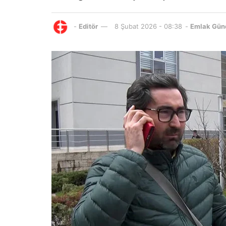
-
Editör
8 Şubat 2026 - 08:38
-
Emlak Gün