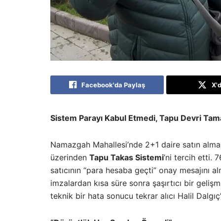
Facebook'da Paylaş
X'
Sistem Parayı Kabul Etmedi, Tapu Devri Ta
Namazgah Mahallesi’nde 2+1 daire satın almak 
üzerinden
Tapu Takas Sistemi
’ni tercih etti.
satıcının “para hesaba geçti” onay mesajını a
imzalardan kısa süre sonra şaşırtıcı bir geli
teknik bir hata sonucu tekrar alıcı Halil Dalgıç