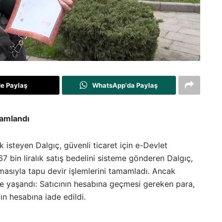
de Paylaş
WhatsApp'da Paylaş
mamlandı
isteyen Dalgıç, güvenli ticaret için e-Devlet
 767 bin liralık satış bedelini sisteme gönderen Dalgıç,
lmasıyla tapu devir işlemlerini tamamladı. Ancak
şme yaşandı: Satıcının hesabına geçmesi gereken para,
’ın hesabına iade edildi.