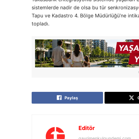
sistemlerde nadir de olsa bu tür senkronizasy
Tapu ve Kadastro 4. Bölge Müdürlüğü’ne intika
topladı.
Paylaş
Editör
gayrimenkulgundemi.com