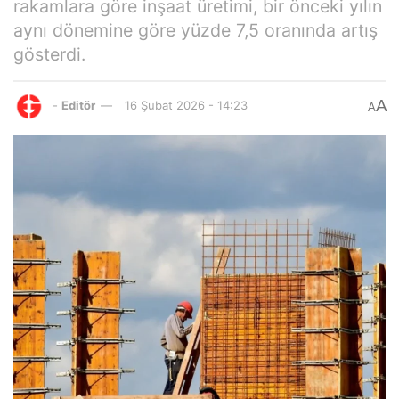
rakamlara göre inşaat üretimi, bir önceki yılın
aynı dönemine göre yüzde 7,5 oranında artış
gösterdi.
A
-
Editör
16 Şubat 2026 - 14:23
A