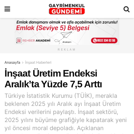
REKLAM
Anasayfa
İnşaat Haberleri
İnşaat Üretim Endeksi
Aralık’ta Yüzde 7,5 Arttı
Türkiye İstatistik Kurumu (TÜİK), merakla
beklenen 2025 yılı Aralık ayı İnşaat Üretim
Endeksi verilerini paylaştı. İnşaat sektörü,
2025 yılını büyüme grafiğiyle kapatarak yeni
yıl öncesi moral depoladı. Açıklanan