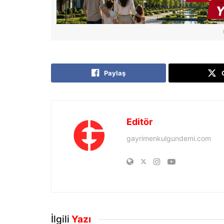
Paylaş
Editör
gayrimenkulgundemi.com
İlgili
Yazı