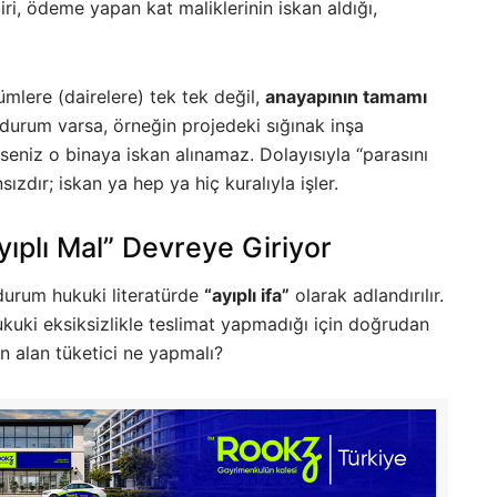
biri, ödeme yapan kat maliklerinin iskan aldığı,
mlere (dairelere) tek tek değil,
anayapının tamamı
ir durum varsa, örneğin projedeki sığınak inşa
rseniz o binaya iskan alınamaz. Dolayısıyla “parasını
sızdır; iskan ya hep ya hiç kuralıyla işler.
ıplı Mal” Devreye Giriyor
 durum hukuki literatürde
“ayıplı ifa”
olarak adlandırılır.
ukuki eksiksizlikle teslimat yapmadığı için doğrudan
ın alan tüketici ne yapmalı?