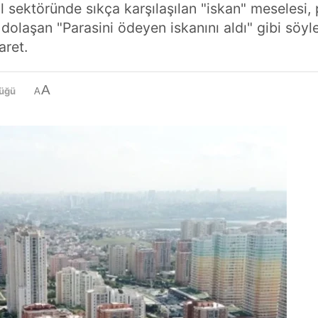
sektöründe sıkça karşılaşılan "iskan" meselesi, pe
 dolaşan "Parasini ödeyen iskanını aldı" gibi söyl
aret.
A
lüğü
A