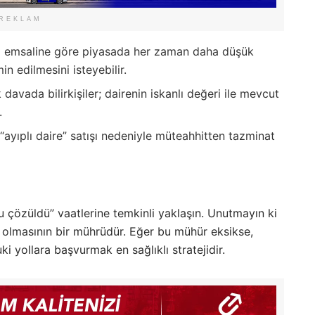
REKLAM
nlı emsaline göre piyasada her zaman daha düşük
n edilmesini isteyebilir.
avada bilirkişiler; dairenin iskanlı değeri ile mevcut
.
ayıplı daire” satışı nedeniyle müteahhitten tazminat
u çözüldü” vaatlerine temkinli yaklaşın. Unutmayın ki
 olmasının bir mührüdür. Eğer bu mühür eksikse,
 yollara başvurmak en sağlıklı stratejidir.