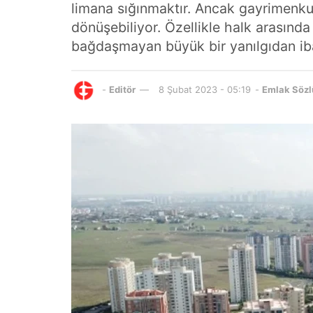
limana sığınmaktır. Ancak gayrimenkul 
dönüşebiliyor. Özellikle halk arasında
bağdaşmayan büyük bir yanılgıdan ib
-
Editör
8 Şubat 2023 - 05:19
-
Emlak Söz