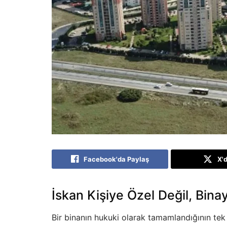
Facebook'da Paylaş
X'
İskan Kişiye Özel Değil, Bina
Bir binanın hukuki olarak tamamlandığının tek