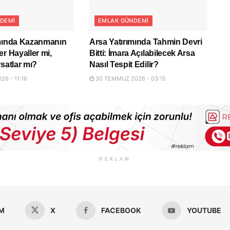
DEMI
EMLAK GÜNDEMI
ımında Kazanmanın
Arsa Yatırımında Tahmin Devri
er Hayaller mi,
Bitti: İmara Açılabilecek Arsa
rsatlar mı?
Nasıl Tespit Edilir?
6 - 11:16
30 TEMMUZ 2026 - 03:15
REKLAM
M
X
FACEBOOK
YOUTUBE