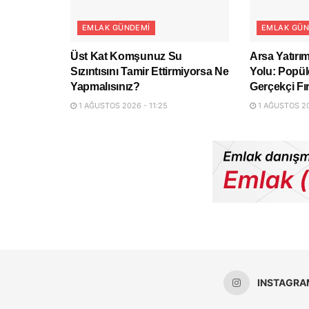
EMLAK GÜNDEMI
EMLAK GÜN
Üst Kat Komşunuz Su
Arsa Yatır
Sızıntısını Tamir Ettirmiyorsa Ne
Yolu: Popül
Yapmalısınız?
Gerçekçi Fı
1 AĞUSTOS 2026 - 11:25
1 AĞUSTOS 202
INSTAGRA