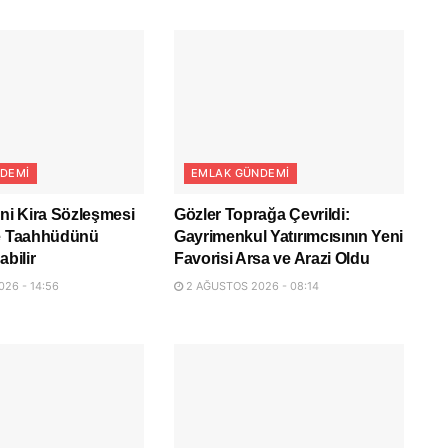
DEMI
EMLAK GÜNDEMI
eni Kira Sözleşmesi
Gözler Toprağa Çevrildi:
ye Taahhüdünü
Gayrimenkul Yatırımcısının Yeni
abilir
Favorisi Arsa ve Arazi Oldu
26 - 14:56
2 AĞUSTOS 2026 - 08:14