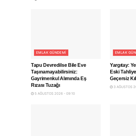
EMLAK GÜNDEMI
EMLAK GÜN
Tapu Devredilse Bile Eve
Yargıtay: Y
Taşınamayabilirsiniz:
Eski Tahli
Gayrimenkul Alımında Eş
Geçersiz Kıl
Rızası Tuzağı
3 AĞUSTOS 20
5 AĞUSTOS 2026 - 09:10