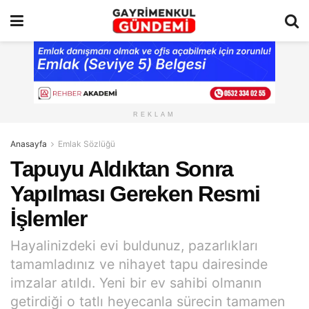
REKLAM
Anasayfa
Emlak Sözlüğü
Tapuyu Aldıktan Sonra
Yapılması Gereken Resmi
İşlemler
Hayalinizdeki evi buldunuz, pazarlıkları
tamamladınız ve nihayet tapu dairesinde
imzalar atıldı. Yeni bir ev sahibi olmanın
getirdiği o tatlı heyecanla sürecin tamamen