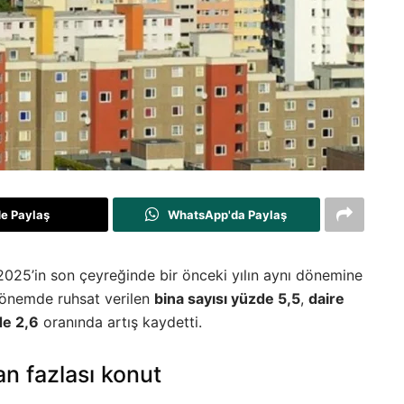
de Paylaş
WhatsApp'da Paylaş
, 2025’in son çeyreğinde bir önceki yılın aynı dönemine
 dönemde ruhsat verilen
bina sayısı yüzde 5,5
,
daire
e 2,6
oranında artış kaydetti.
n fazlası konut