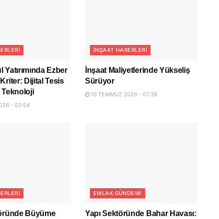
ERLERI
İNŞAAT HABERLERI
 Yatırımında Ezber
İnşaat Maliyetlerinde Yükseliş
riter: Dijital Tesis
Sürüyor
 Teknoloji
10 TEMMUZ 2026 - 07:38
26 - 02:54
ERLERI
EMLAK GÜNDEMI
töründe Büyüme
Yapı Sektöründe Bahar Havası: