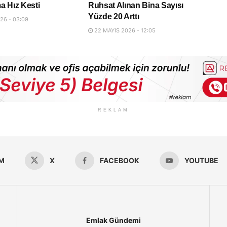
a Hız Kesti
Ruhsat Alınan Bina Sayısı
Yüzde 20 Arttı
26 - 03:09
22 MAYIS 2026 - 12:05
REKLAM
M
X
FACEBOOK
YOUTUBE
Emlak Gündemi