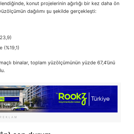
lendiğinde, konut projelerinin ağırlığı bir kez daha ön
yüzölçümün dağılımı şu şekilde gerçekleşti:
23,9)
e (%19,1)
 amaçlı binalar, toplam yüzölçümünün yüzde 67,4’ünü
du.
REKLAM