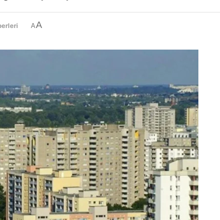
A
erleri
A