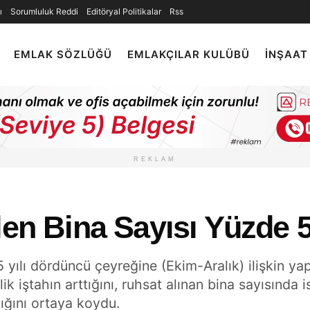
ı
Sorumluluk Reddi
Editöryal Politikalar
Rss
EMLAK SÖZLÜĞÜ
EMLAKÇILAR KULÜBÜ
İNŞAAT
REKLAM
len Bina Sayısı Yüzde 5,
yılı dördüncü çeyreğine (Ekim-Aralık) ilişkin yapı i
ik iştahın arttığını, ruhsat alınan bina sayısında 
ığını ortaya koydu.