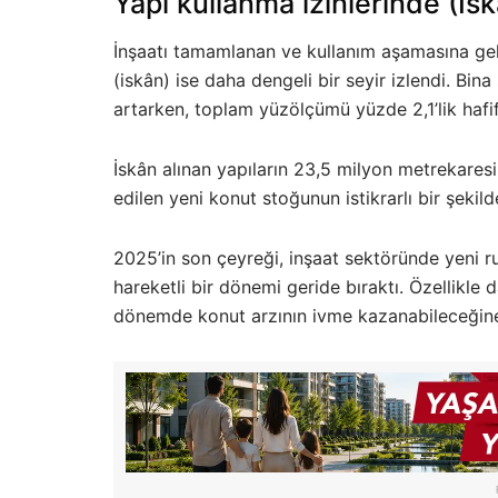
Yapı kullanma izinlerinde (İ
İnşaatı tamamlanan ve kullanım aşamasına gele
(iskân) ise daha dengeli bir seyir izlendi. Bin
artarken, toplam yüzölçümü yüzde 2,1’lik hafif
İskân alınan yapıların 23,5 milyon metrekaresi
edilen yeni konut stoğunun istikrarlı bir şekil
2025’in son çeyreği, inşaat sektöründe yeni ru
hareketli bir dönemi geride bıraktı. Özellikle 
dönemde konut arzının ivme kazanabileceğine 