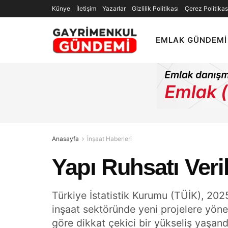
Künye
İletişim
Yazarlar
Gizlilik Politikası
Çerez Politikas
EMLAK GÜNDEMI
Anasayfa
İnşaat Haberleri
Yapı Ruhsatı Veri
Türkiye İstatistik Kurumu (TÜİK), 2025 
inşaat sektöründe yeni projelere yönel
göre dikkat çekici bir yükseliş yaşand