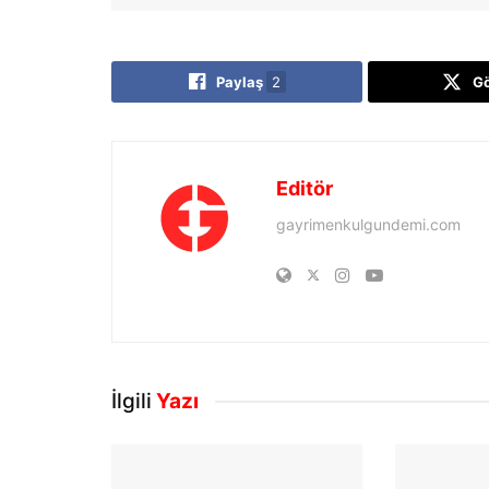
Paylaş
2
G
Editör
gayrimenkulgundemi.com
İlgili
Yazı