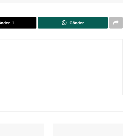
önder
1
Gönder