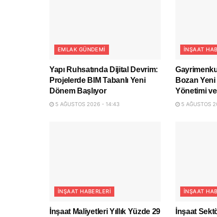
EMLAK GÜNDEMI
İNŞAAT HAB
Yapı Ruhsatında Dijital Devrim:
Gayrimenkul
Projelerde BIM Tabanlı Yeni
Bozan Yeni K
Dönem Başlıyor
Yönetimi ve
5 AĞUSTOS 2026 - 14:43
5 AĞUSTOS 20
İNŞAAT HABERLERI
İNŞAAT HAB
İnşaat Maliyetleri Yıllık Yüzde 29
İnşaat Sek