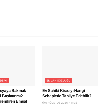
DEMI
EMLAK SÖZLÜĞÜ
osyaya Bakmak
Ev Sahibi Kiracıyı Hangi
i Başlatır mı?
Sebeplerle Tahliye Edebilir?
lgilendiren Emsal
6 AĞUSTOS 2026 - 17:33