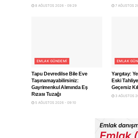
8 AĞUSTOS 2026 - 09:29
7 AĞUSTOS 20
EMLAK GÜNDEMI
EMLAK GÜN
Tapu Devredilse Bile Eve
Yargıtay: Y
Taşınamayabilirsiniz:
Eski Tahli
Gayrimenkul Alımında Eş
Geçersiz Kıl
Rızası Tuzağı
3 AĞUSTOS 20
5 AĞUSTOS 2026 - 09:10