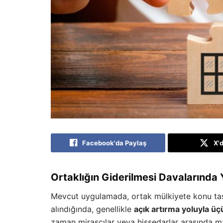
Facebook'da Paylaş
X'
Ortaklığın Giderilmesi Davalarında 
Mevcut uygulamada, ortak mülkiyete konu taşı
alındığında, genellikle
açık artırma yoluyla üç
zaman mirasçılar veya hissedarlar arasında m