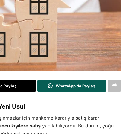
de Paylaş
WhatsApp'da Paylaş
Yeni Usul
nmazlar için mahkeme kararıyla satış kararı
üncü kişilere satış
yapılabiliyordu. Bu durum, çoğu
ağduriyet yaratıyordu.