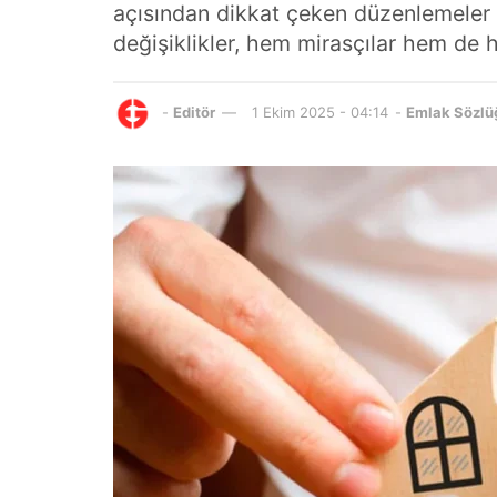
açısından dikkat çeken düzenlemeler iç
değişiklikler, hem mirasçılar hem de h
-
Editör
1 Ekim 2025 - 04:14
-
Emlak Sözlü