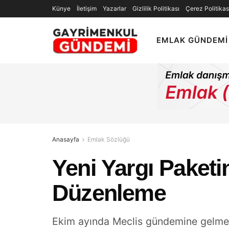
Künye
İletişim
Yazarlar
Gizlilik Politikası
Çerez Politikas
EMLAK GÜNDEMI
Anasayfa
Emlak Sözlüğü
Yeni Yargı Paketi
Düzenleme
Ekim ayında Meclis gündemine gelmesi