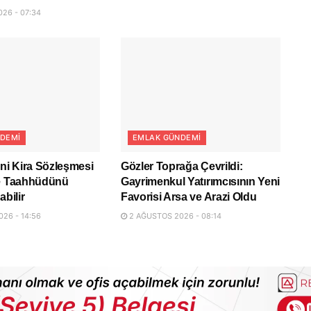
26 - 07:34
DEMI
EMLAK GÜNDEMI
eni Kira Sözleşmesi
Gözler Toprağa Çevrildi:
ye Taahhüdünü
Gayrimenkul Yatırımcısının Yeni
abilir
Favorisi Arsa ve Arazi Oldu
26 - 14:56
2 AĞUSTOS 2026 - 08:14