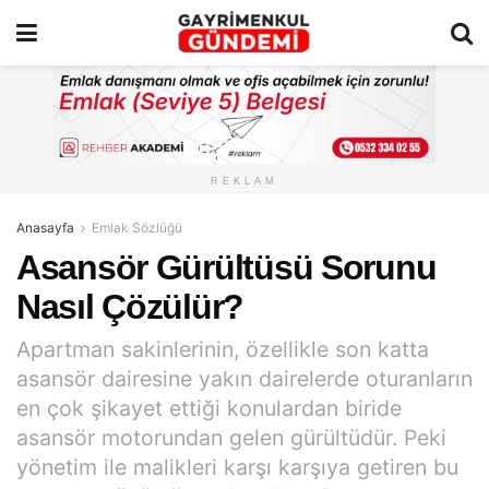
REKLAM
Anasayfa
Emlak Sözlüğü
Asansör Gürültüsü Sorunu
Nasıl Çözülür?
Apartman sakinlerinin, özellikle son katta
asansör dairesine yakın dairelerde oturanların
en çok şikayet ettiği konulardan biride
asansör motorundan gelen gürültüdür. Peki
yönetim ile malikleri karşı karşıya getiren bu