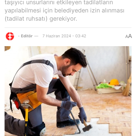
taşıyıcı unsurlarını etkileyen tadilatların
yapılabilmesi için belediyeden izin alınması
(tadilat ruhsatı) gerekiyor.
A
-
Editör
7 Haziran 2024 - 03:42
A