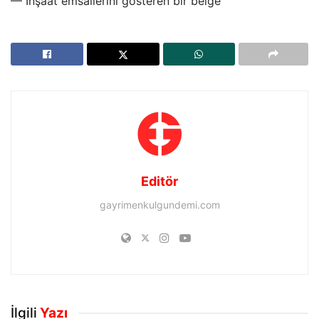
— İnşaat emsallerini gösteren bir belge
Editör
gayrimenkulgundemi.com
İlgili
Yazı