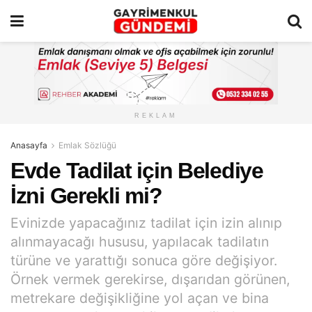
REKLAM
Anasayfa
Emlak Sözlüğü
Evde Tadilat için Belediye
İzni Gerekli mi?
Evinizde yapacağınız tadilat için izin alınıp
alınmayacağı hususu, yapılacak tadilatın
türüne ve yarattığı sonuca göre değişiyor.
Örnek vermek gerekirse, dışarıdan görünen,
metrekare değişikliğine yol açan ve bina