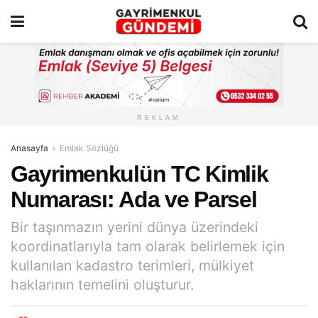
REKLAM
Anasayfa
Emlak Sözlüğü
Gayrimenkulün TC Kimlik
Numarası: Ada ve Parsel
Bir taşınmazın yerini dünya üzerindeki
koordinatlarıyla tam olarak belirlemek için
kullanılan kadastro terimleri, mülkiyet
haklarının temelini oluşturur.