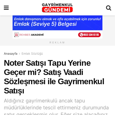
REKLAM
Anasayfa
Emlak Sözlüğü
Noter Satışı Tapu Yerine
Geçer mi? Satış Vaadi
Sözleşmesi ile Gayrimenkul
Satışı
Aldığınız gayrimenkulü ancak tapu
müdürlüklerinde tescil ettirmeniz durumunda
satış gerçekleşmiş olur. Eğer size alacağınız