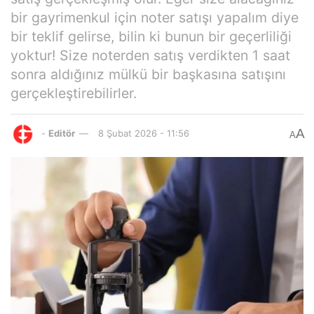
bir gayrimenkul için noter satışı yapalım diye
bir teklif gelirse, bilin ki bunun bir geçerliliği
yoktur! Size noterden satış verdikten 1 saat
sonra aldığınız mülkü bir başkasına satışını
gerçekleştirebilirler.
A
-
Editör
8 Şubat 2026 - 11:56
A