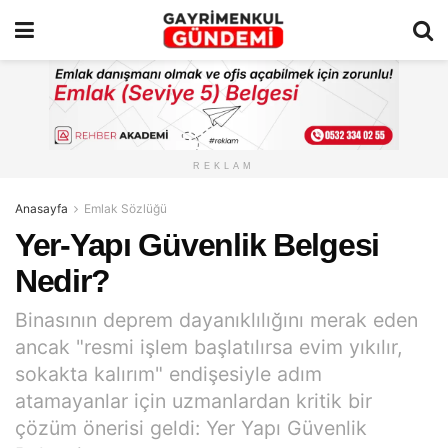
REKLAM
Anasayfa
Emlak Sözlüğü
Yer-Yapı Güvenlik Belgesi
Nedir?
Binasının deprem dayanıklılığını merak eden
ancak "resmi işlem başlatılırsa evim yıkılır,
sokakta kalırım" endişesiyle adım
atamayanlar için uzmanlardan kritik bir
çözüm önerisi geldi: Yer Yapı Güvenlik