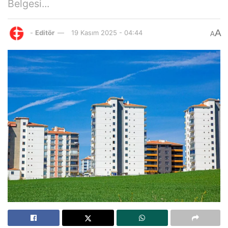
Belgesi...
A
-
Editör
19 Kasım 2025 - 04:44
A