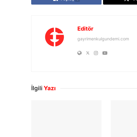
Editör
gayrimenkulgundemi.com
İlgili
Yazı