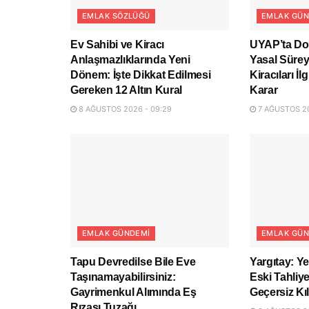
EMLAK SÖZLÜĞÜ
EMLAK GÜN
Ev Sahibi ve Kiracı
UYAP’ta D
Anlaşmazlıklarında Yeni
Yasal Sürey
Dönem: İşte Dikkat Edilmesi
Kiracıları İ
Gereken 12 Altın Kural
Karar
8 AĞUSTOS 2026 - 09:29
7 AĞUSTOS 20
EMLAK GÜNDEMI
EMLAK GÜN
Tapu Devredilse Bile Eve
Yargıtay: Y
Taşınamayabilirsiniz:
Eski Tahli
Gayrimenkul Alımında Eş
Geçersiz Kıl
Rızası Tuzağı