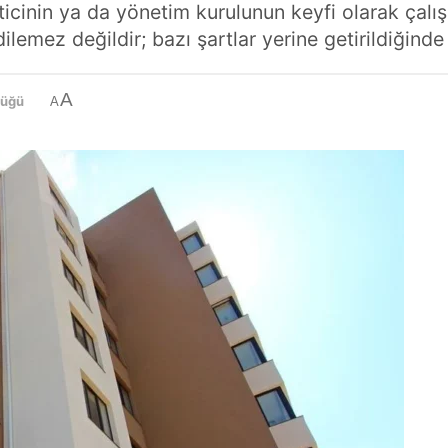
icinin ya da yönetim kurulunun keyfi olarak çalı
emez değildir; bazı şartlar yerine getirildiğinde 
A
lüğü
A