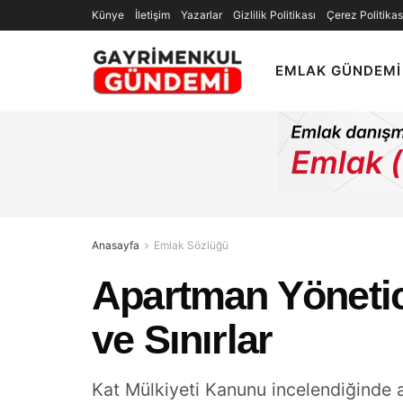
Künye
İletişim
Yazarlar
Gizlilik Politikası
Çerez Politikas
EMLAK GÜNDEMI
Anasayfa
Emlak Sözlüğü
Apartman Yönetici
ve Sınırlar
Kat Mülkiyeti Kanunu incelendiğinde a