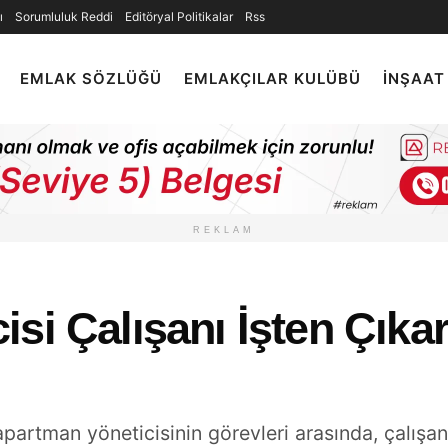
ı
Sorumluluk Reddi
Editöryal Politikalar
Rss
EMLAK SÖZLÜĞÜ
EMLAKÇILAR KULÜBÜ
İNŞAAT
REKLAM
si Çalışanı İşten Çıkar
partman yöneticisinin görevleri arasında, çalışa