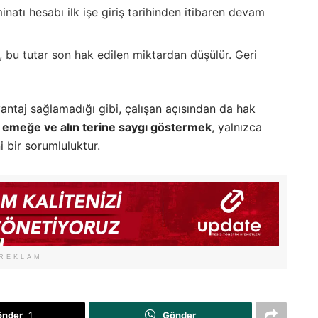
inatı hesabı ilk işe giriş tarihinden itibaren devam
 bu tutar son hak edilen miktardan düşülür. Geri
antaj sağlamadığı gibi, çalışan açısından da hak
i
emeğe ve alın terine saygı göstermek
, yalnızca
i bir sorumluluktur.
REKLAM
önder
1
Gönder