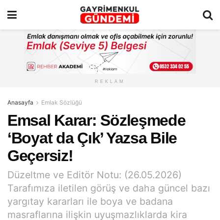
REKLAM
Anasayfa
Emlak Sözlüğü
Emsal Karar: Sözleşmede
‘Boyat da Çık’ Yazsa Bile
Geçersiz!
Düzeltme ve Editör Notu: (26.05.2026)
Tarafımıza iletilen görüş ve daha güncel bazı
yargıtay kararları ile boya ve badana
masraflarına ilişkin uyuşmazlıklarda kira