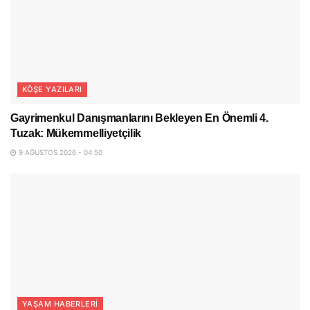
KÖŞE YAZILARI
Gayrimenkul Danışmanlarını Bekleyen En Önemli 4.
Tuzak: Mükemmelliyetçilik
9 AĞUSTOS 2026 - 04:50
YAŞAM HABERLERI