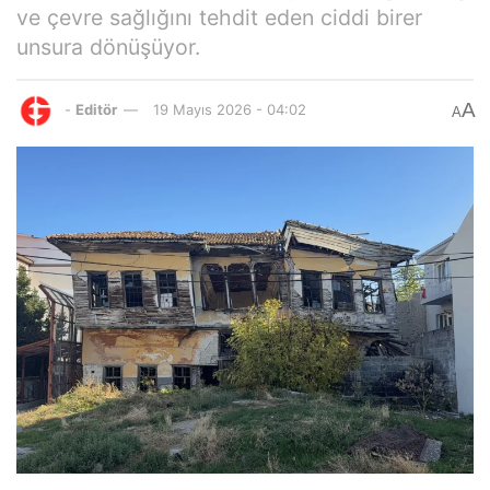
ve çevre sağlığını tehdit eden ciddi birer
unsura dönüşüyor.
A
-
Editör
19 Mayıs 2026 - 04:02
A