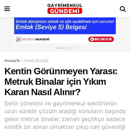
REKLAM
Anasayfa
Emlak Sözlüğü
Kentin Görünmeyen Yarası:
Metruk Binalar için Yıkım
Kararı Nasıl Alınır?
Şehir yönetimi ve gayrimenkul sektörünün
uzun süredir çözüm aradığı konuların başında
gelen metruk binalar, zaman geçtikçe sadece
estetik bir sorun olmaktan çıkıp can güvenliği