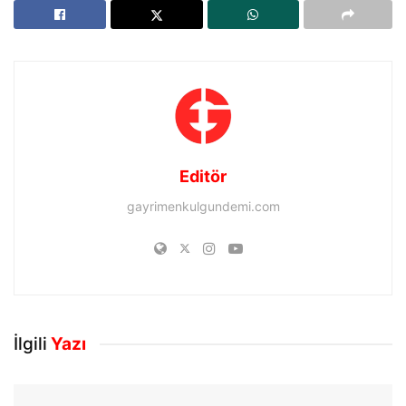
Editör
gayrimenkulgundemi.com
İlgili
Yazı