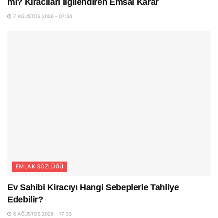
mı? Kiracıları İlgilendiren Emsal Karar
7 AĞUSTOS 2026 - 07:34
EMLAK SÖZLÜĞÜ
Ev Sahibi Kiracıyı Hangi Sebeplerle Tahliye
Edebilir?
6 AĞUSTOS 2026 - 17:33