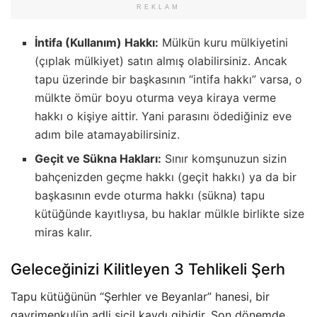
REKLAM
İntifa (Kullanım) Hakkı:
Mülkün kuru mülkiyetini
(çıplak mülkiyet) satın almış olabilirsiniz. Ancak
tapu üzerinde bir başkasının “intifa hakkı” varsa, o
mülkte ömür boyu oturma veya kiraya verme
hakkı o kişiye aittir. Yani parasını ödediğiniz eve
adım bile atamayabilirsiniz.
Geçit ve Sükna Hakları:
Sınır komşunuzun sizin
bahçenizden geçme hakkı (geçit hakkı) ya da bir
başkasının evde oturma hakkı (sükna) tapu
kütüğünde kayıtlıysa, bu haklar mülkle birlikte size
miras kalır.
Geleceğinizi Kilitleyen 3 Tehlikeli Şerh
Tapu kütüğünün “Şerhler ve Beyanlar” hanesi, bir
gayrimenkulün adli sicil kaydı gibidir. Son dönemde